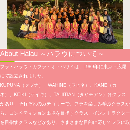
About Halau ～ハラウについて～
フラ・ハラウ・カフラ・オ・ハワイは、1989年に東京・広尾
にて設立されました。
KUPUNA（クプナ）、WAHINE（ワヒネ）、KANE（カ
ネ）、KEIKI（ケイキ）、TAHITIAN（タヒチアン）各クラス
があり、それぞれのカテゴリーで、フラを楽しみ学ぶクラスか
ら、コンペティション出場を目指すクラス、インストラクター
を目指すクラスなどがあり、さまざまな目的に応じてフラに取