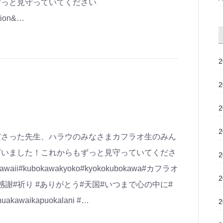
ずっと見守っていてください
ition&…
ださった先生、ハラウのみなさまカフラオ生のみん
ざいました！これからもずっと見守っていてくださ
hawaii#kubokawakyoko#kyokokubokawa#カフラオ
感謝#祈り #ありがとう#天国#いつまで心の中に#
waikapuokalani #…