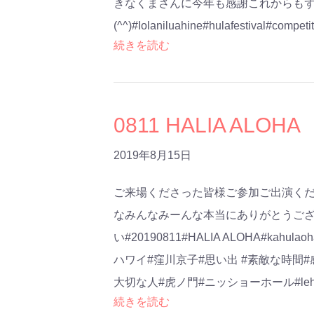
きなくまさんに今年も感謝これからも
(^^)#Iolaniluahine#hulafestival#compet
続きを読む
0811 HALIA ALOHA
2019年8月15日
ご来場くださった皆様ご参加ご出演く
なみんなみーんな本当にありがとうご
い#20190811#HALIA ALOHA#kahulao
ハワイ#窪川京子#思い出 #素敵な時間#
大切な人#虎ノ門#ニッショーホール#lehuaka
続きを読む