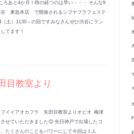
ころあと4か月！時の経つのは早い・・・ そんな9
渋谷 東急本店 で開催されるシブヤフラフェステ
14（土）1130～の回ですみなさんぜひ渋谷にラン
ちしてます！
田目教室より
フイイアオカフラ 矢田目教室よりオピオ 梅津
させていただきました😌 先日神戸で出場したコ
た、たくさんのことをパワーにして今回は１人