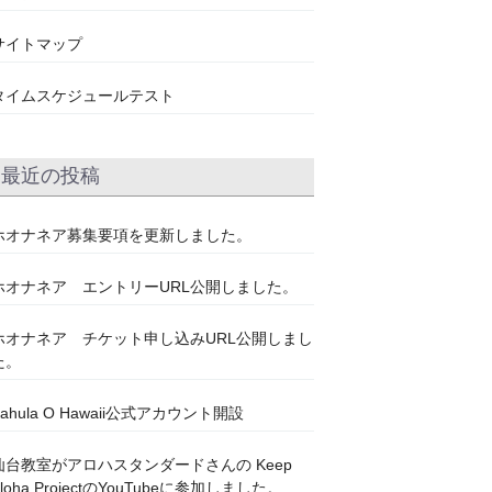
サイトマップ
タイムスケジュールテスト
最近の投稿
ホオナネア募集要項を更新しました。
ホオナネア エントリーURL公開しました。
ホオナネア チケット申し込みURL公開しまし
た。
Kahula O Hawaii公式アカウント開設
仙台教室がアロハスタンダードさんの Keep
Aloha ProjectのYouTubeに参加しました。