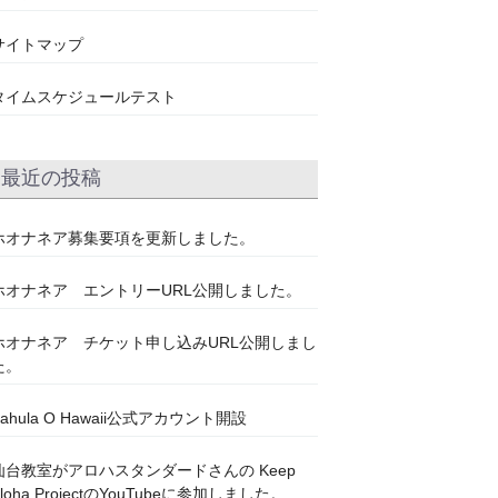
サイトマップ
タイムスケジュールテスト
最近の投稿
ホオナネア募集要項を更新しました。
ホオナネア エントリーURL公開しました。
ホオナネア チケット申し込みURL公開しまし
た。
Kahula O Hawaii公式アカウント開設
仙台教室がアロハスタンダードさんの Keep
Aloha ProjectのYouTubeに参加しました。