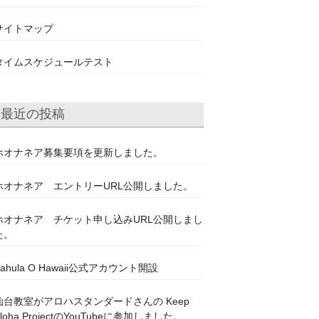
サイトマップ
タイムスケジュールテスト
最近の投稿
ホオナネア募集要項を更新しました。
ホオナネア エントリーURL公開しました。
ホオナネア チケット申し込みURL公開しまし
た。
Kahula O Hawaii公式アカウント開設
仙台教室がアロハスタンダードさんの Keep
Aloha ProjectのYouTubeに参加しました。