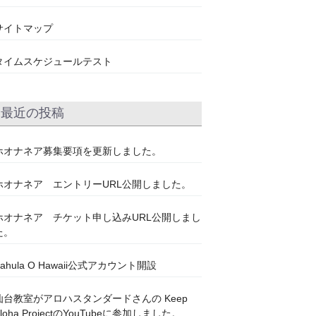
サイトマップ
タイムスケジュールテスト
最近の投稿
ホオナネア募集要項を更新しました。
ホオナネア エントリーURL公開しました。
ホオナネア チケット申し込みURL公開しまし
た。
Kahula O Hawaii公式アカウント開設
仙台教室がアロハスタンダードさんの Keep
Aloha ProjectのYouTubeに参加しました。