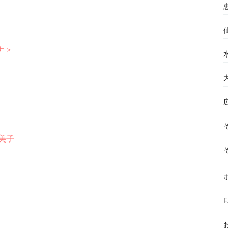
ナ＞
美子