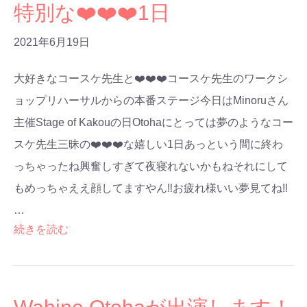
特別な❤️❤️❤️1日
2021年6月19日
大好きなコースケ先生と❤️❤️❤️コースケ先生のワークシ
ョップリハーサルからの本番ステージ今日はMinoruさん
主催Stage of Kakouの日Otohaにとっては夢のようなコー
スケ先生三昧の❤️❤️❤️な嬉しい1日あっという間に終わ
っちゃったね興奮しすぎて夜寝れないかもねそれにして
もめっちゃええ顔してますやん‼️お疲れ様いい夢見てね‼️
…
続きを読む