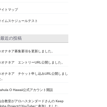
サイトマップ
タイムスケジュールテスト
最近の投稿
ホオナネア募集要項を更新しました。
ホオナネア エントリーURL公開しました。
ホオナネア チケット申し込みURL公開しまし
た。
Kahula O Hawaii公式アカウント開設
仙台教室がアロハスタンダードさんの Keep
Aloha ProjectのYouTubeに参加しました。