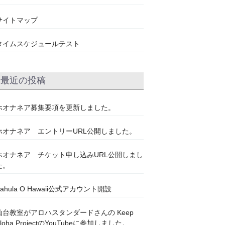
サイトマップ
タイムスケジュールテスト
最近の投稿
ホオナネア募集要項を更新しました。
ホオナネア エントリーURL公開しました。
ホオナネア チケット申し込みURL公開しまし
た。
Kahula O Hawaii公式アカウント開設
仙台教室がアロハスタンダードさんの Keep
Aloha ProjectのYouTubeに参加しました。